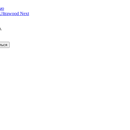
ью
ltrawood Next
.