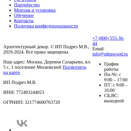
Партнёрство
Монтаж и установка
Обучение
Контакты
Политика конфиденциальности
+7 (800) 555-36-
44
Архитектурный декор. © ИП Подрез М.В.,
Email:
2019-2024. Все права защищены.
info@ultrawood.ru
Наш адрес:
Москва, Деревня Саларьево, вл.
График
5 с. 1 поселение Московский
Посмотреть
работы
на карте
Пн-Чт: с
9:00 – 17:00
ИП Подрез М.В.
ПТ: с 9:00 –
16:00
ИНН: 772493244023
СБ,ВС:
выходной
ОГРНИП: 321774600763720