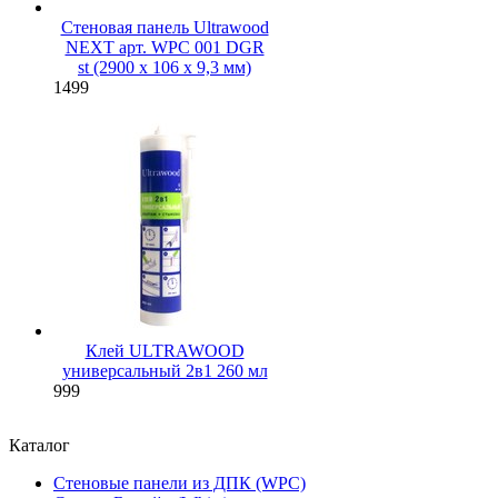
Стеновая панель Ultrawood
NEXT арт. WPC 001 DGR
st (2900 х 106 х 9,3 мм)
1499
Клей ULTRAWOOD
универсальный 2в1 260 мл
999
Каталог
Стеновые панели из ДПК (WPC)