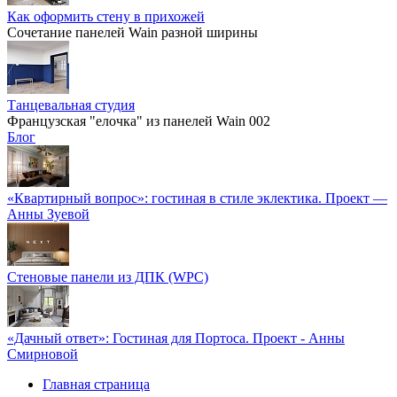
Как оформить стену в прихожей
Сочетание панелей Wain разной ширины
Танцевальная студия
Французская "елочка" из панелей Wain 002
Блог
«Квартирный вопрос»: гостиная в стиле эклектика. Проект —
Анны Зуевой
Стеновые панели из ДПК (WPC)
«Дачный ответ»: Гостиная для Портоса. Проект - Анны
Смирновой
Главная страница