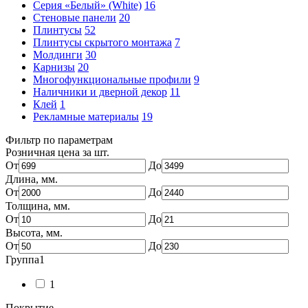
Серия «Белый» (White)
16
Стеновые панели
20
Плинтусы
52
Плинтусы скрытого монтажа
7
Молдинги
30
Карнизы
20
Многофункциональные профили
9
Наличники и дверной декор
11
Клей
1
Рекламные материалы
19
Фильтр по параметрам
Розничная цена за шт.
От
До
Длина, мм.
От
До
Толщина, мм.
От
До
Высота, мм.
От
До
Группа1
1
Покрытие