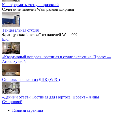
Как оформить стену в прихожей
Сочетание панелей Wain разной ширины
Танцевальная студия
Французская "елочка" из панелей Wain 002
Блог
«Квартирный вопрос»: гостиная в стиле эклектика. Проект —
Анны Зуевой
Стеновые панели из ДПК (WPC)
«Дачный ответ»: Гостиная для Портоса. Проект - Анны
Смирновой
Главная страница