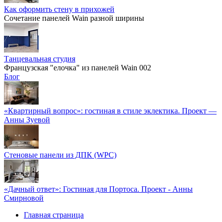
Как оформить стену в прихожей
Сочетание панелей Wain разной ширины
Танцевальная студия
Французская "елочка" из панелей Wain 002
Блог
«Квартирный вопрос»: гостиная в стиле эклектика. Проект —
Анны Зуевой
Стеновые панели из ДПК (WPC)
«Дачный ответ»: Гостиная для Портоса. Проект - Анны
Смирновой
Главная страница