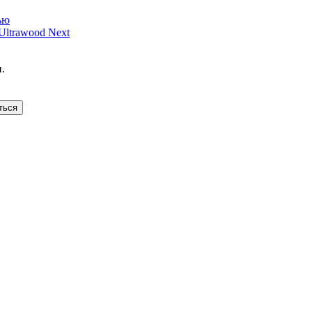
ью
ltrawood Next
.