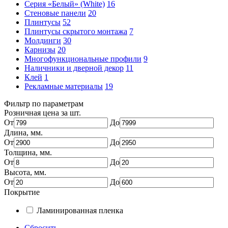
Серия «Белый» (White)
16
Стеновые панели
20
Плинтусы
52
Плинтусы скрытого монтажа
7
Молдинги
30
Карнизы
20
Многофункциональные профили
9
Наличники и дверной декор
11
Клей
1
Рекламные материалы
19
Фильтр по параметрам
Розничная цена за шт.
От
До
Длина, мм.
От
До
Толщина, мм.
От
До
Высота, мм.
От
До
Покрытие
Ламинированная пленка
Сбросить