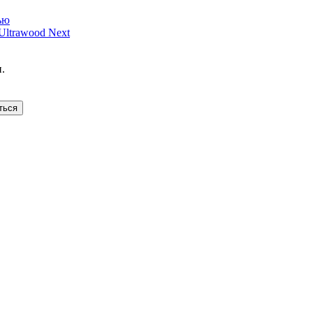
ью
ltrawood Next
.