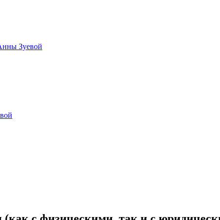
 Анны Зуевой
овой
(как с физическими, так и с юридическ