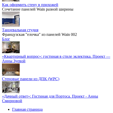
Как оформить стену в прихожей
Сочетание панелей Wain разной ширины
Танцевальная студия
Французская "елочка" из панелей Wain 002
Блог
«Квартирный вопрос»: гостиная в стиле эклектика. Проект —
Анны Зуевой
Стеновые панели из ДПК (WPC)
«Дачный ответ»: Гостиная для Портоса. Проект - Анны
Смирновой
Главная страница