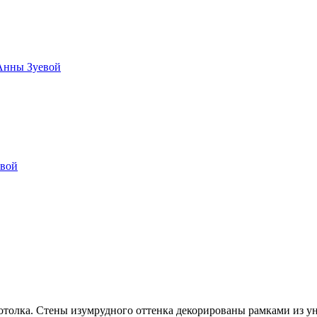
 Анны Зуевой
овой
отолка. Стены изумрудного оттенка декорированы рамками из у