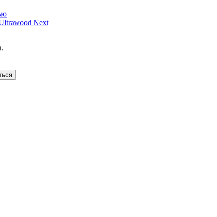
ью
ltrawood Next
.