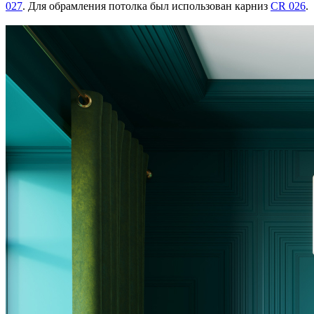
027
. Для обрамления потолка был использован карниз
CR 026
.