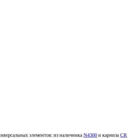
ниверсальных элементов: из наличника
N4300
и карниза
CR