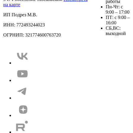
работы
на карте
Пн-Чт: с
9:00 – 17:00
ИП Подрез М.В.
ПТ: с 9:00 –
16:00
ИНН: 772493244023
СБ,ВС:
выходной
ОГРНИП: 321774600763720