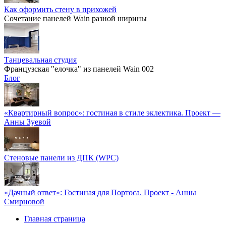
Как оформить стену в прихожей
Сочетание панелей Wain разной ширины
Танцевальная студия
Французская "елочка" из панелей Wain 002
Блог
«Квартирный вопрос»: гостиная в стиле эклектика. Проект —
Анны Зуевой
Стеновые панели из ДПК (WPC)
«Дачный ответ»: Гостиная для Портоса. Проект - Анны
Смирновой
Главная страница