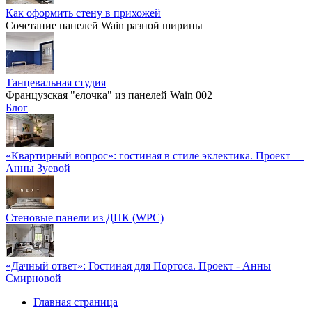
Как оформить стену в прихожей
Сочетание панелей Wain разной ширины
Танцевальная студия
Французская "елочка" из панелей Wain 002
Блог
«Квартирный вопрос»: гостиная в стиле эклектика. Проект —
Анны Зуевой
Стеновые панели из ДПК (WPC)
«Дачный ответ»: Гостиная для Портоса. Проект - Анны
Смирновой
Главная страница