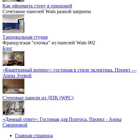
Как оформить стену в прихожей
Сочетание панелей Wain разной ширины
Танцевальная студия
Французская "елочка" из панелей Wain 002
Блог
«Квартирный вопрос»: гостиная в стиле эклектика. Проект —
Анны Зуевой
Стеновые панели из ДПК (WPC)
«Дачный ответ»: Гостиная для Портоса. Проект - Анны
Смирновой
Главная страница