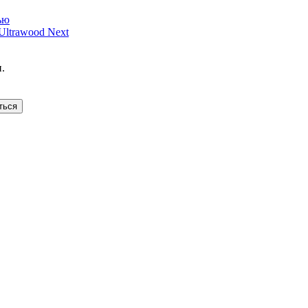
ью
ltrawood Next
.