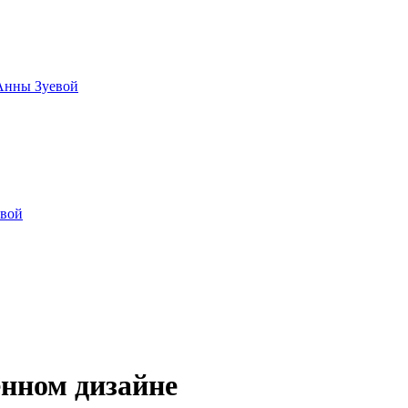
 Анны Зуевой
овой
енном дизайне