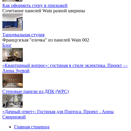
Как оформить стену в прихожей
Сочетание панелей Wain разной ширины
Танцевальная студия
Французская "елочка" из панелей Wain 002
Блог
«Квартирный вопрос»: гостиная в стиле эклектика. Проект —
Анны Зуевой
Стеновые панели из ДПК (WPC)
«Дачный ответ»: Гостиная для Портоса. Проект - Анны
Смирновой
Главная страница