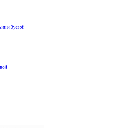
 Анны Зуевой
овой