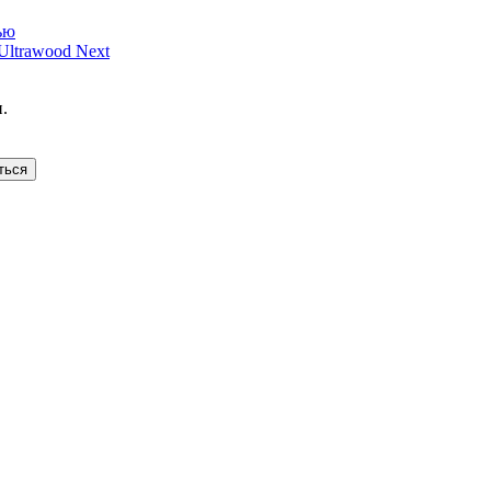
ью
ltrawood Next
.