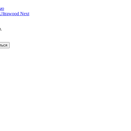
ью
ltrawood Next
.