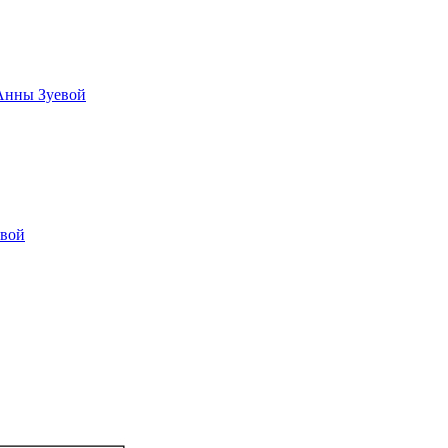
 Анны Зуевой
овой