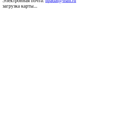
Электронная почта:
lipadat@mail.ru
загрузка карты...