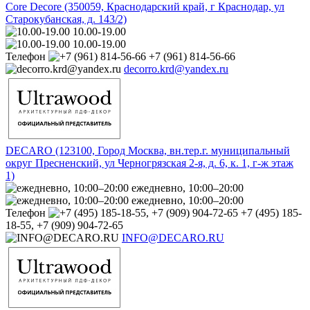
Core Decore (350059, Краснодарский край, г Краснодар, ул
Старокубанская, д. 143/2)
10.00-19.00
10.00-19.00
Телефон
+7 (961) 814-56-66
decorro.krd@yandex.ru
DECARO (123100, Город Москва, вн.тер.г. муниципальный
округ Пресненский, ул Черногрязская 2-я, д. 6, к. 1, г-ж этаж
1)
ежедневно, 10:00–20:00
ежедневно, 10:00–20:00
Телефон
+7 (495) 185-
18-55, +7 (909) 904-72-65
INFO@DECARO.RU