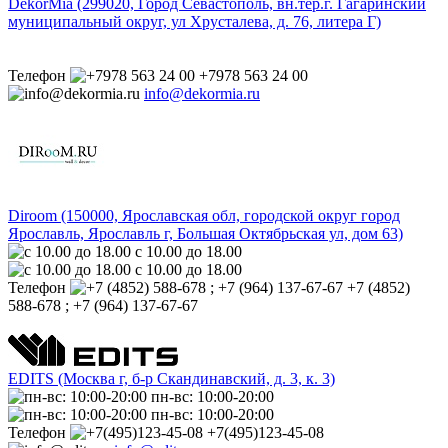
DekorMia (299020, Город Севастополь, вн.тер.г. Гагаринский
муниципальный округ, ул Хрусталева, д. 76, литера Г)
Телефон
+7978 563 24 00
info@dekormia.ru
Diroom (150000, Ярославская обл, городской округ город
Ярославль, Ярославль г, Большая Октябрьская ул, дом 63)
с 10.00 до 18.00
с 10.00 до 18.00
Телефон
+7 (4852)
588-678 ; +7 (964) 137-67-67
EDITS (Москва г, б-р Cкандинавский, д. 3, к. 3)
пн-вс: 10:00-20:00
пн-вс: 10:00-20:00
Телефон
+7(495)123-45-08