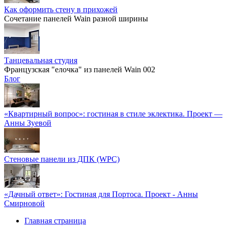
Как оформить стену в прихожей
Сочетание панелей Wain разной ширины
Танцевальная студия
Французская "елочка" из панелей Wain 002
Блог
«Квартирный вопрос»: гостиная в стиле эклектика. Проект —
Анны Зуевой
Стеновые панели из ДПК (WPC)
«Дачный ответ»: Гостиная для Портоса. Проект - Анны
Смирновой
Главная страница