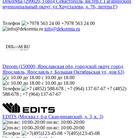
DekorMia (299020, Город Севастополь, вн.тер.г. Гагаринский
муниципальный округ, ул Хрусталева, д. 76, литера Г)
Телефон
+7978 563 24 00
info@dekormia.ru
Diroom (150000, Ярославская обл, городской округ город
Ярославль, Ярославль г, Большая Октябрьская ул, дом 63)
с 10.00 до 18.00
с 10.00 до 18.00
Телефон
+7 (4852)
588-678 ; +7 (964) 137-67-67
EDITS (Москва г, б-р Cкандинавский, д. 3, к. 3)
пн-вс: 10:00-20:00
пн-вс: 10:00-20:00
Телефон
+7(495)123-45-08