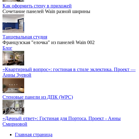
Как оформить стену в прихожей
Сочетание панелей Wain разной ширины
Танцевальная студия
Французская "елочка" из панелей Wain 002
Блог
«Квартирный вопрос»: гостиная в стиле эклектика. Проект —
Анны Зуевой
Стеновые панели из ДПК (WPC)
«Дачный ответ»: Гостиная для Портоса. Проект - Анны
Смирновой
Главная страница