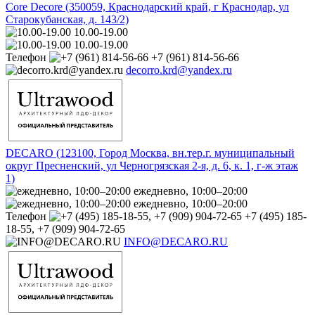
Core Decore (350059, Краснодарский край, г Краснодар, ул
Старокубанская, д. 143/2)
10.00-19.00
10.00-19.00
Телефон
+7 (961) 814-56-66
decorro.krd@yandex.ru
DECARO (123100, Город Москва, вн.тер.г. муниципальный
округ Пресненский, ул Черногрязская 2-я, д. 6, к. 1, г-ж этаж
1)
ежедневно, 10:00–20:00
ежедневно, 10:00–20:00
Телефон
+7 (495) 185-
18-55, +7 (909) 904-72-65
INFO@DECARO.RU