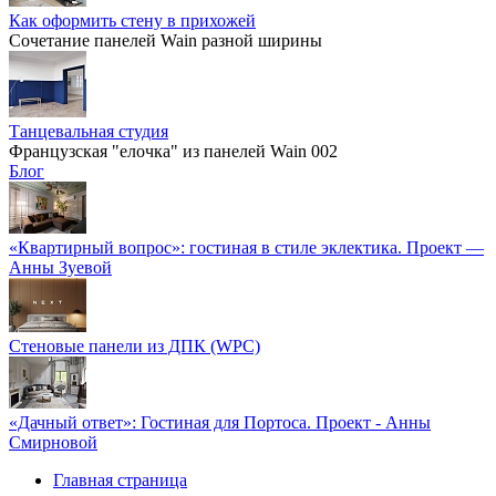
Как оформить стену в прихожей
Сочетание панелей Wain разной ширины
Танцевальная студия
Французская "елочка" из панелей Wain 002
Блог
«Квартирный вопрос»: гостиная в стиле эклектика. Проект —
Анны Зуевой
Стеновые панели из ДПК (WPC)
«Дачный ответ»: Гостиная для Портоса. Проект - Анны
Смирновой
Главная страница