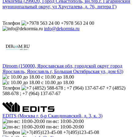
DekorMia (299020, Город Севастополь, вн.тер.г. Гагаринский
муниципальный округ, ул Хрусталева, д. 76, литера Г)
Телефон
+7978 563 24 00
info@dekormia.ru
Diroom (150000, Ярославская обл, городской округ город
Ярославль, Ярославль г, Большая Октябрьская ул, дом 63)
с 10.00 до 18.00
с 10.00 до 18.00
Телефон
+7 (4852)
588-678 ; +7 (964) 137-67-67
EDITS (Москва г, б-р Cкандинавский, д. 3, к. 3)
пн-вс: 10:00-20:00
пн-вс: 10:00-20:00
Телефон
+7(495)123-45-08