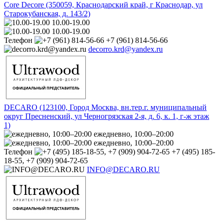
Core Decore (350059, Краснодарский край, г Краснодар, ул
Старокубанская, д. 143/2)
10.00-19.00
10.00-19.00
Телефон
+7 (961) 814-56-66
decorro.krd@yandex.ru
DECARO (123100, Город Москва, вн.тер.г. муниципальный
округ Пресненский, ул Черногрязская 2-я, д. 6, к. 1, г-ж этаж
1)
ежедневно, 10:00–20:00
ежедневно, 10:00–20:00
Телефон
+7 (495) 185-
18-55, +7 (909) 904-72-65
INFO@DECARO.RU