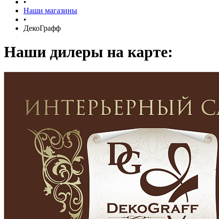
•
Наши магазины
•
ДекоГрафф
Наши дилеры на карте: