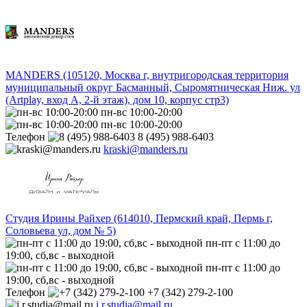
MANDERS (105120, Москва г, внутригородская территория
муниципальный округ Басманный, Сыромятническая Ниж. ул
(Artplay, вход А, 2-й этаж), дом 10, корпус стр3)
пн-вс 10:00-20:00
пн-вс 10:00-20:00
Телефон
8 (495) 988-6403
kraski@manders.ru
Студия Ирины Райхер (614010, Пермский край, Пермь г,
Соловьева ул, дом № 5)
пн-пт с 11:00 до
19:00, сб,вс - выходной
пн-пт с 11:00 до
19:00, сб,вс - выходной
Телефон
+7 (342) 279-2-100
i.r.studia@mail.ru