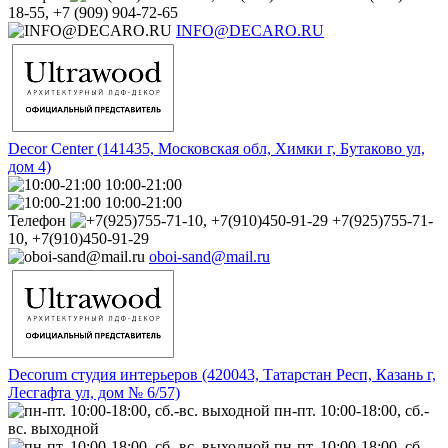
18-55, +7 (909) 904-72-65
INFO@DECARO.RU
Decor Center (141435, Московская обл, Химки г, Бутаково ул,
дом 4)
10:00-21:00
10:00-21:00
Телефон
+7(925)755-71-
10, +7(910)450-91-29
oboi-sand@mail.ru
Decorum студия интерьеров (420043, Татарстан Респ, Казань г,
Лесгафта ул, дом № 6/57)
пн-пт. 10:00-18:00, сб.-
вс. выходной
пн-пт. 10:00-18:00, сб.-