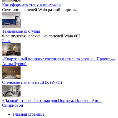
Как оформить стену в прихожей
Сочетание панелей Wain разной ширины
Танцевальная студия
Французская "елочка" из панелей Wain 002
Блог
«Квартирный вопрос»: гостиная в стиле эклектика. Проект —
Анны Зуевой
Стеновые панели из ДПК (WPC)
«Дачный ответ»: Гостиная для Портоса. Проект - Анны
Смирновой
Главная страница