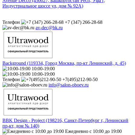
Avenue Decco (450027, Башкортостан Респ, Уфа г,
Индустриальное шоссе ул, дом № 92А)
Телефон
+7 (347) 266-28-68
av-dec@bk.ru
Background (119334, Город Москва, пр-кт Ленинский, д. 45)
10:00-19:00
10:00-19:00
Телефон
+7(495)212-90-50
info@salon-oboev.ru
BBK Design - Project (198216, Санкт-Петербург г, Ленинский
пр-кт, дом № 140)
Ежедневно с 10:00 до 19:00