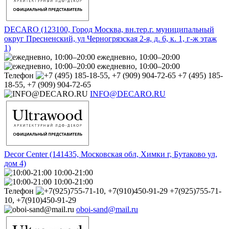
DECARO (123100, Город Москва, вн.тер.г. муниципальный
округ Пресненский, ул Черногрязская 2-я, д. 6, к. 1, г-ж этаж
1)
ежедневно, 10:00–20:00
ежедневно, 10:00–20:00
Телефон
+7 (495) 185-
18-55, +7 (909) 904-72-65
INFO@DECARO.RU
Decor Center (141435, Московская обл, Химки г, Бутаково ул,
дом 4)
10:00-21:00
10:00-21:00
Телефон
+7(925)755-71-
10, +7(910)450-91-29
oboi-sand@mail.ru