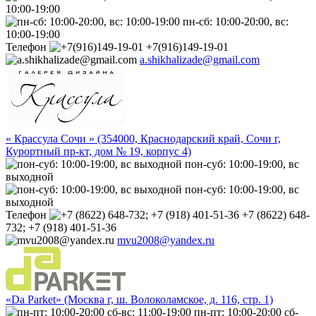
10:00-19:00
пн-сб: 10:00-20:00, вс:
10:00-19:00
Телефон
+7(916)149-19-01
a.shikhalizade@gmail.com
« Крассула Сочи » (354000, Краснодарский край, Сочи г,
Курортный пр-кт, дом № 19, корпус 4)
пон-суб: 10:00-19:00, вс
выходной
пон-суб: 10:00-19:00, вс
выходной
Телефон
+7 (8622) 648-
732; +7 (918) 401-51-36
mvu2008@yandex.ru
«Da Parket» (Москва г, ш. Волоколамское, д. 116, стр. 1)
пн-пт: 10:00-20:00 сб-