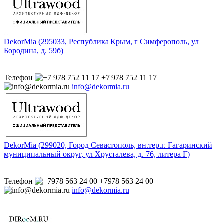
DekorMia (295033, Республика Крым, г Симферополь, ул
Бородина, д. 59б)
Телефон
+7 978 752 11 17
info@dekormia.ru
DekorMia (299020, Город Севастополь, вн.тер.г. Гагаринский
муниципальный округ, ул Хрусталева, д. 76, литера Г)
Телефон
+7978 563 24 00
info@dekormia.ru