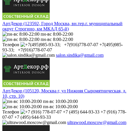
АртДекор (123592, Город Москва, вн.тер.г. муниципальный
округ Строгино, км МКАД 65-й)
пн-вс 8:00-22:00
пн-вс 8:00-22:00
Телефон
+7(495)985-
93-33; +7(916)778-07-07
salon.sindika@gmail.com
АртДекор (105120, Москва г, ул Нижняя Сыромятническая, д.
10, стр. 10)
пн-вс 10:00-20:00
пн-вс 10:00-20:00
Телефон
+7 (916) 778-
07-07 +7 (495) 644-93-33
ultrawood.moscow@gmail.com