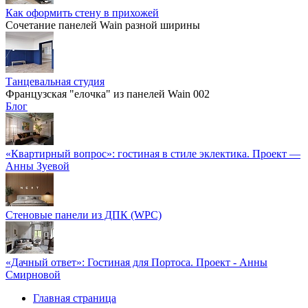
Как оформить стену в прихожей
Сочетание панелей Wain разной ширины
Танцевальная студия
Французская "елочка" из панелей Wain 002
Блог
«Квартирный вопрос»: гостиная в стиле эклектика. Проект —
Анны Зуевой
Стеновые панели из ДПК (WPC)
«Дачный ответ»: Гостиная для Портоса. Проект - Анны
Смирновой
Главная страница