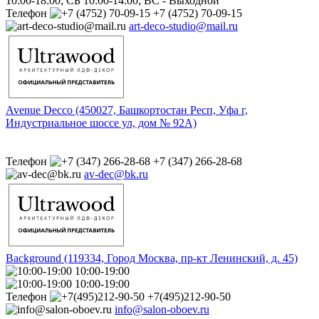
10:00-18:00; СБ 10:00-14:00; ВС - Выходной
Телефон
+7 (4752) 70-09-15
art-deco-studio@mail.ru
Avenue Decco (450027, Башкортостан Респ, Уфа г,
Индустриальное шоссе ул, дом № 92А)
Телефон
+7 (347) 266-28-68
av-dec@bk.ru
Background (119334, Город Москва, пр-кт Ленинский, д. 45)
10:00-19:00
10:00-19:00
Телефон
+7(495)212-90-50
info@salon-oboev.ru