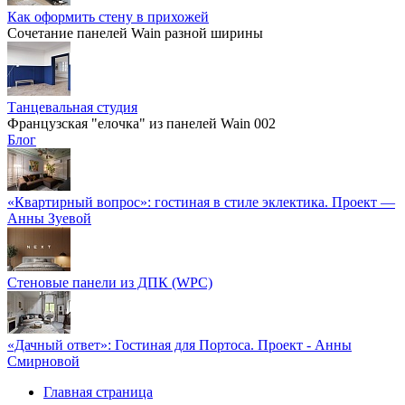
Как оформить стену в прихожей
Сочетание панелей Wain разной ширины
Танцевальная студия
Французская "елочка" из панелей Wain 002
Блог
«Квартирный вопрос»: гостиная в стиле эклектика. Проект —
Анны Зуевой
Стеновые панели из ДПК (WPC)
«Дачный ответ»: Гостиная для Портоса. Проект - Анны
Смирновой
Главная страница