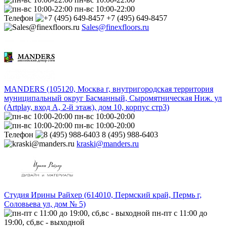
пн-вс 10:00-22:00
Телефон
+7 (495) 649-8457
Sales@finexfloors.ru
MANDERS (105120, Москва г, внутригородская территория
муниципальный округ Басманный, Сыромятническая Ниж. ул
(Artplay, вход А, 2-й этаж), дом 10, корпус стр3)
пн-вс 10:00-20:00
пн-вс 10:00-20:00
Телефон
8 (495) 988-6403
kraski@manders.ru
Студия Ирины Райхер (614010, Пермский край, Пермь г,
Соловьева ул, дом № 5)
пн-пт с 11:00 до
19:00, сб,вс - выходной