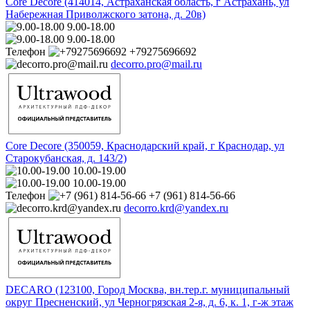
Core Decore (414014, Астраханская область, г Астрахань, ул
Набережная Приволжского затона, д. 20в)
9.00-18.00
9.00-18.00
Телефон
+79275696692
decorro.pro@mail.ru
Core Decore (350059, Краснодарский край, г Краснодар, ул
Старокубанская, д. 143/2)
10.00-19.00
10.00-19.00
Телефон
+7 (961) 814-56-66
decorro.krd@yandex.ru
DECARO (123100, Город Москва, вн.тер.г. муниципальный
округ Пресненский, ул Черногрязская 2-я, д. 6, к. 1, г-ж этаж