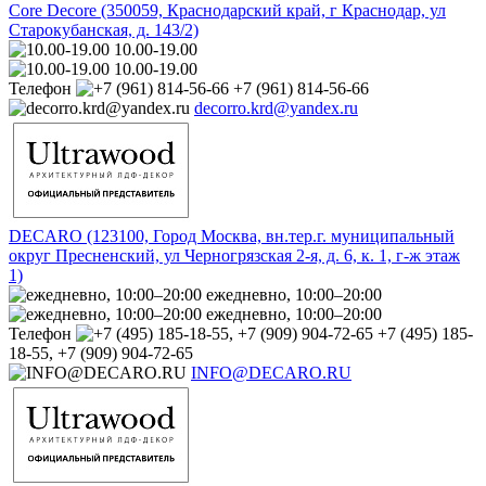
Core Decore (350059, Краснодарский край, г Краснодар, ул
Старокубанская, д. 143/2)
10.00-19.00
10.00-19.00
Телефон
+7 (961) 814-56-66
decorro.krd@yandex.ru
DECARO (123100, Город Москва, вн.тер.г. муниципальный
округ Пресненский, ул Черногрязская 2-я, д. 6, к. 1, г-ж этаж
1)
ежедневно, 10:00–20:00
ежедневно, 10:00–20:00
Телефон
+7 (495) 185-
18-55, +7 (909) 904-72-65
INFO@DECARO.RU