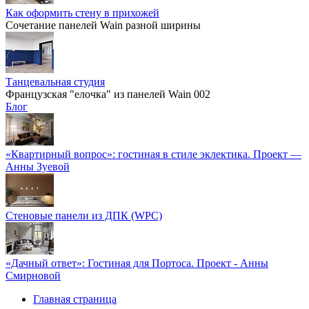
Как оформить стену в прихожей
Сочетание панелей Wain разной ширины
Танцевальная студия
Французская "елочка" из панелей Wain 002
Блог
«Квартирный вопрос»: гостиная в стиле эклектика. Проект —
Анны Зуевой
Стеновые панели из ДПК (WPC)
«Дачный ответ»: Гостиная для Портоса. Проект - Анны
Смирновой
Главная страница