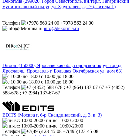
DekorMia (299020, Город Севастополь, вн.тер.г. Гагаринский
муниципальный округ, ул Хрусталева, д. 76, литера Г)
Телефон
+7978 563 24 00
info@dekormia.ru
Diroom (150000, Ярославская обл, городской округ город
Ярославль, Ярославль г, Большая Октябрьская ул, дом 63)
с 10.00 до 18.00
с 10.00 до 18.00
Телефон
+7 (4852)
588-678 ; +7 (964) 137-67-67
EDITS (Москва г, б-р Cкандинавский, д. 3, к. 3)
пн-вс: 10:00-20:00
пн-вс: 10:00-20:00
Телефон
+7(495)123-45-08