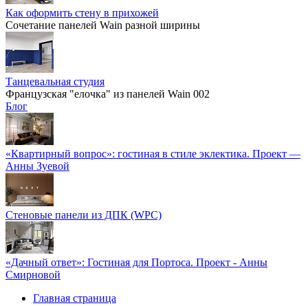
Как оформить стену в прихожей
Сочетание панелей Wain разной ширины
Танцевальная студия
Французская "елочка" из панелей Wain 002
Блог
«Квартирный вопрос»: гостиная в стиле эклектика. Проект —
Анны Зуевой
Стеновые панели из ДПК (WPC)
«Дачный ответ»: Гостиная для Портоса. Проект - Анны
Смирновой
Главная страница