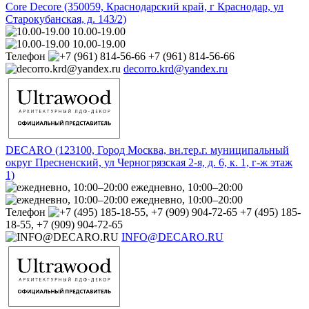
Core Decore (350059, Краснодарский край, г Краснодар, ул
Старокубанская, д. 143/2)
10.00-19.00
10.00-19.00
Телефон
+7 (961) 814-56-66
decorro.krd@yandex.ru
DECARO (123100, Город Москва, вн.тер.г. муниципальный
округ Пресненский, ул Черногрязская 2-я, д. 6, к. 1, г-ж этаж
1)
ежедневно, 10:00–20:00
ежедневно, 10:00–20:00
Телефон
+7 (495) 185-
18-55, +7 (909) 904-72-65
INFO@DECARO.RU