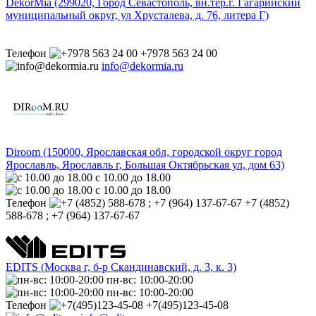
DekorMia (299020, Город Севастополь, вн.тер.г. Гагаринский
муниципальный округ, ул Хрусталева, д. 76, литера Г)
Телефон
+7978 563 24 00
info@dekormia.ru
Diroom (150000, Ярославская обл, городской округ город
Ярославль, Ярославль г, Большая Октябрьская ул, дом 63)
с 10.00 до 18.00
с 10.00 до 18.00
Телефон
+7 (4852)
588-678 ; +7 (964) 137-67-67
EDITS (Москва г, б-р Cкандинавский, д. 3, к. 3)
пн-вс: 10:00-20:00
пн-вс: 10:00-20:00
Телефон
+7(495)123-45-08