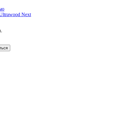
ью
ltrawood Next
.