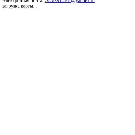
Электронная почта:
79263812561@yandex.ru
загрузка карты...