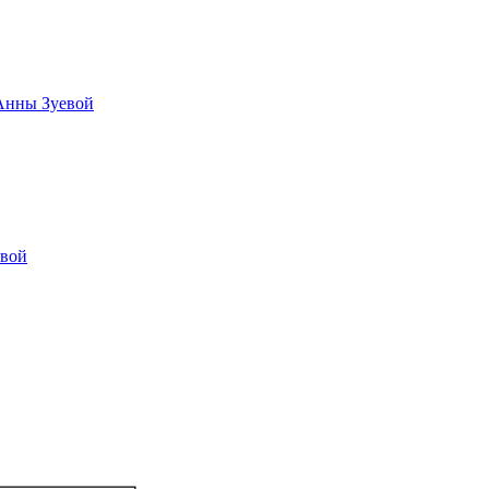
 Анны Зуевой
овой