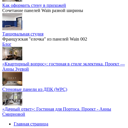
Как оформить стену в прихожей
Сочетание панелей Wain разной ширины
Танцевальная студия
Французская "елочка" из панелей Wain 002
Блог
«Квартирный вопрос»: гостиная в стиле эклектика. Проект —
Анны Зуевой
Стеновые панели из ДПК (WPC)
«Дачный ответ»: Гостиная для Портоса. Проект - Анны
Смирновой
Главная страница