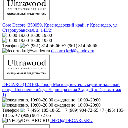
Core Decore (350059, Краснодарский край, г Краснодар, ул
Старокубанская, д. 143/2)
10.00-19.00
10.00-19.00
Телефон
+7 (961) 814-56-66
decorro.krd@yandex.ru
DECARO (123100, Город Москва, вн.тер.г. муниципальный
округ Пресненский, ул Черногрязская 2-я, д. 6, к. 1, г-ж этаж
1)
ежедневно, 10:00–20:00
ежедневно, 10:00–20:00
Телефон
+7 (495) 185-
18-55, +7 (909) 904-72-65
INFO@DECARO.RU